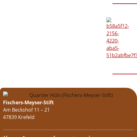
Somme
Weihna
Fischers-Meyser-Stift
Am Beckshof 11 – 21
47839 Krefeld