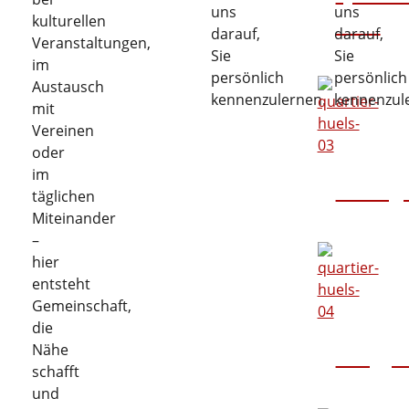
uns
uns
Hüls
kulturellen
Uhr
in
darauf,
darauf,
Veranstaltungen,
und
Kleingruppen.
Sie
Sie
im
an
persönlich
persönlich
Austausch
den
kennenzulernen.
kennenzul
mit
Wochenenden.
Vereinen
oder
im
Beweg
täglichen
Miteinander
–
hier
entsteht
Gemeinschaft,
die
Nähe
Sitzgy
schafft
und