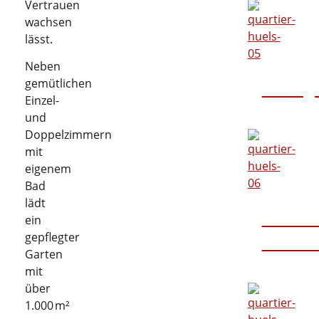
Vertrauen
wachsen
lässt.
Neben
gemütlichen
Beweg
Einzel-
und
Doppelzimmern
mit
eigenem
Bad
lädt
tierisc
ein
gepflegter
Unterh
Garten
mit
über
1.000 m²